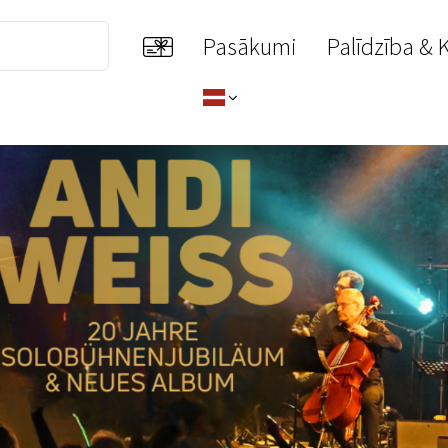
Pasākumi
Palīdzība & 