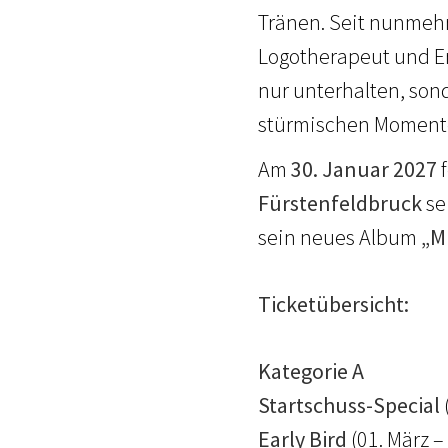
Tränen. Seit nunmehr
Logotherapeut und Er
nur unterhalten, son
stürmischen Moment
Am
30. Januar 2027
f
Fürstenfeldbruck
se
sein neues Album
„M
Ticketübersicht:
Kategorie A
Startschuss-Special
Early Bird
(01. März –