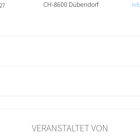
CH-8600 Dübendorf
Inf
027
t
VERANSTALTET VON