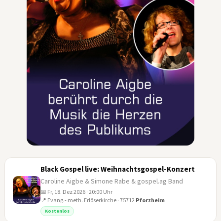
Black Gospel live: Weihnachtsgospel-Konzert
Caroline Aigbe & Simone Rabe & gospel.ag Band
📅 Fr, 18. Dez 2026 · 20:00 Uhr
📍 Evang.- meth. Erlöserkirche · 75712
Pforzheim
18
Kostenlos
DEZ