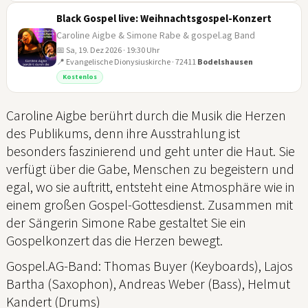
Black Gospel live: Weihnachtsgospel-Konzert
Caroline Aigbe & Simone Rabe & gospel.ag Band
📅 Sa, 19. Dez 2026 · 19:30 Uhr
📍 Evangelische Dionysiuskirche · 72411
Bodelshausen
19
Kostenlos
DEZ
Caroline Aigbe berührt durch die Musik die Herzen
des Publikums, denn ihre Ausstrahlung ist
besonders faszinierend und geht unter die Haut. Sie
verfügt über die Gabe, Menschen zu begeistern und
egal, wo sie auftritt, entsteht eine Atmosphäre wie in
einem großen Gospel-Gottesdienst. Zusammen mit
der Sängerin Simone Rabe gestaltet Sie ein
Gospelkonzert das die Herzen bewegt.
Gospel.AG-Band: Thomas Buyer (Keyboards), Lajos
Bartha (Saxophon), Andreas Weber (Bass), Helmut
Kandert (Drums)