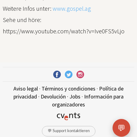
Weitere Infos unter:
www.gospel.ag
Sehe und höre:
https://www.youtube.com/watch?v=Ive0FS5vLjo
Aviso legal
·
Términos y condiciones
·
Política de
privacidad
·
Devolución
·
Jobs
·
Información para
organizadores
💬
💬 Support kontaktieren