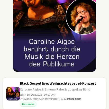
Black Gospel live: Weihnachtsgospel-Konzert
Caroline Aigbe & Simone Rabe & gospel.ag Band
📅 Fr, 18. Dez 2026 · 20:00 Uhr
📍 Evang.- meth. Erlöserkirche · 75712
Pforzheim
18
Kostenlos
DEZ