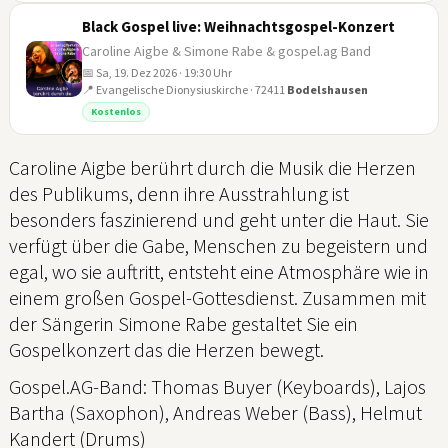
Black Gospel live: Weihnachtsgospel-Konzert
Caroline Aigbe & Simone Rabe & gospel.ag Band
📅 Sa, 19. Dez 2026 · 19:30 Uhr
📍 Evangelische Dionysiuskirche · 72411
Bodelshausen
19
Kostenlos
DEZ
Caroline Aigbe berührt durch die Musik die Herzen
des Publikums, denn ihre Ausstrahlung ist
besonders faszinierend und geht unter die Haut. Sie
verfügt über die Gabe, Menschen zu begeistern und
egal, wo sie auftritt, entsteht eine Atmosphäre wie in
einem großen Gospel-Gottesdienst. Zusammen mit
der Sängerin Simone Rabe gestaltet Sie ein
Gospelkonzert das die Herzen bewegt.
Gospel.AG-Band: Thomas Buyer (Keyboards), Lajos
Bartha (Saxophon), Andreas Weber (Bass), Helmut
Kandert (Drums)