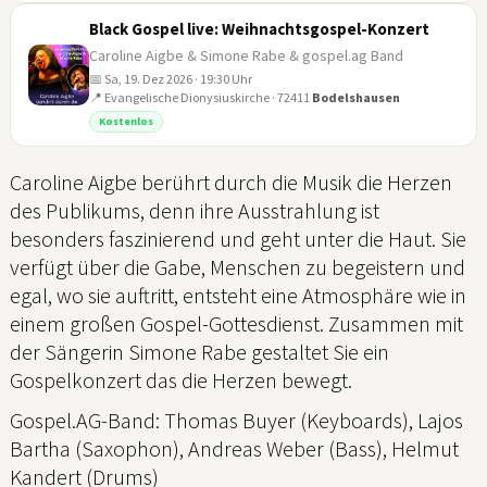
Black Gospel live: Weihnachtsgospel-Konzert
Caroline Aigbe & Simone Rabe & gospel.ag Band
📅 Sa, 19. Dez 2026 · 19:30 Uhr
📍 Evangelische Dionysiuskirche · 72411
Bodelshausen
19
Kostenlos
DEZ
Caroline Aigbe berührt durch die Musik die Herzen
des Publikums, denn ihre Ausstrahlung ist
besonders faszinierend und geht unter die Haut. Sie
verfügt über die Gabe, Menschen zu begeistern und
egal, wo sie auftritt, entsteht eine Atmosphäre wie in
einem großen Gospel-Gottesdienst. Zusammen mit
der Sängerin Simone Rabe gestaltet Sie ein
Gospelkonzert das die Herzen bewegt.
Gospel.AG-Band: Thomas Buyer (Keyboards), Lajos
Bartha (Saxophon), Andreas Weber (Bass), Helmut
Kandert (Drums)