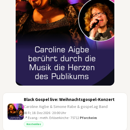
Black Gospel live: Weihnachtsgospel-Konzert
Caroline Aigbe & Simone Rabe & gospel.ag Band
📅 Fr, 18. Dez 2026 · 20:00 Uhr
📍 Evang.- meth. Erlöserkirche · 75712
Pforzheim
18
Kostenlos
DEZ