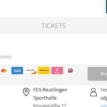
FES Reutlingen
Ver
Sporthalle
sdg
Königsträßle 27
Inf