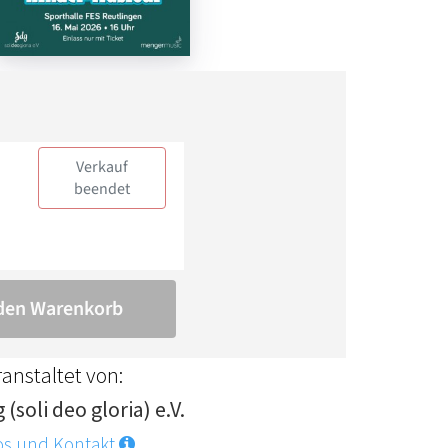
anstaltet von:
 (soli deo gloria) e.V.
os und Kontakt