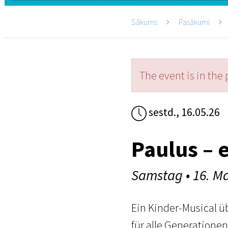
Sākums
Pasākumi
The event is in the 
sestd., 16.05.26
Paulus – 
Samstag • 16. Ma
Ein Kinder-Musical üb
für alle Generationen