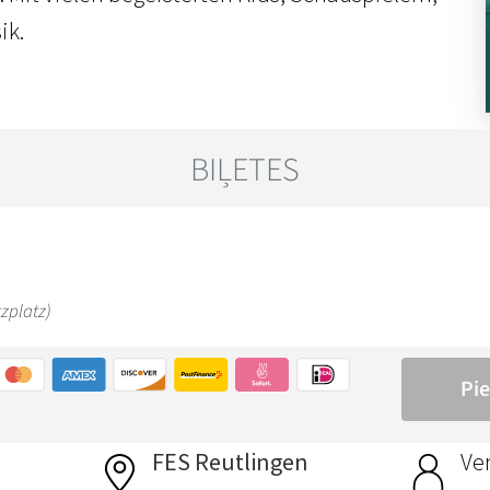
ik.
FES Reutlingen
Ver