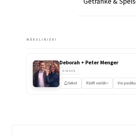
Getränke & Spei
MĀKSLINIEKI
Deborah + Peter Menger
KINDER
Sekot
Rādīt vairāk
Visi pasāk