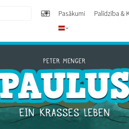
Pasākumi
Palīdzība & 