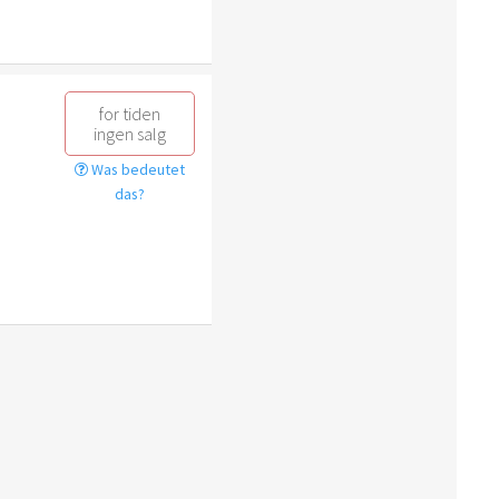
for tiden
ingen salg
Was bedeutet
das?