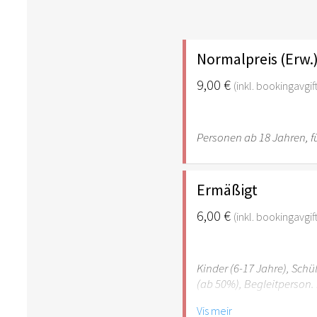
Normalpreis (Erw.
9,00 €
(inkl. bookingavgif
Personen ab 18 Jahren, fü
Ermäßigt
6,00 €
(inkl. bookingavgif
Kinder (6-17 Jahre), Sch
(ab 50%), Begleitperson. 
Vis meir
Hinweis: Für Kinder unte