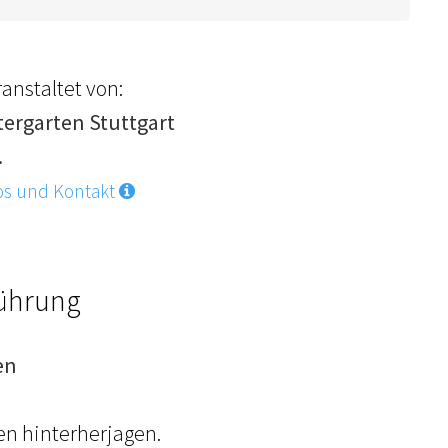
anstaltet von:
tergarten Stuttgart
.
os und Kontakt
Führung
en
en hinterherjagen.