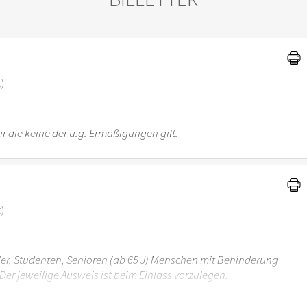
)
t)
r die keine der u.g. Ermäßigungen gilt.
t)
üler, Studenten, Senioren (ab 65 J) Menschen mit Behinderung
Der jeweilige Ausweis ist beim Einlass vorzulegen.
r 6 Jahren ist der Ostergarten Stuttgart nicht