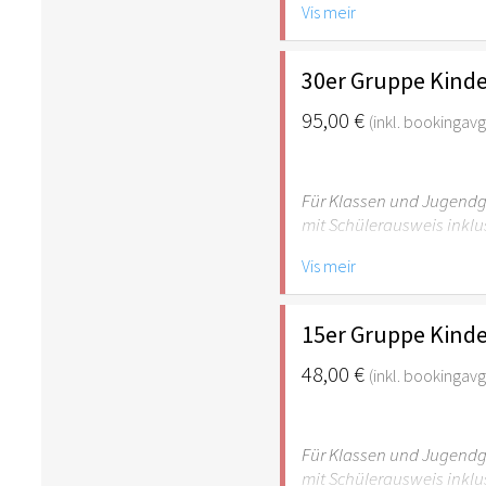
Vis meir
empfehlenswert.
30er Gruppe Kinde
95,00 €
(inkl. bookingavgi
Für Klassen und Jugendgr
mit Schülerausweis inklu
Vis meir
Hinweis: Für Kinder unte
empfehlenswert.
15er Gruppe Kinde
48,00 €
(inkl. bookingavgi
Für Klassen und Jugendgr
mit Schülerausweis inklu