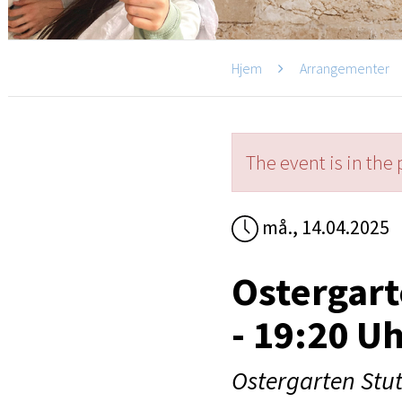
Hjem
Arrangementer
The event is in the 
må., 14.04.2025
Ostergart
- 19:20 U
Ostergarten Stut