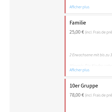
Afficher plus
Hinweis: Für Kinder unte
empfehlenswert.
Familie
25,00 €
(incl. Frais de p
2 Erwachsene mit bis zu 3
Hinweis: Für Kinder unte
Afficher plus
empfehlenswert.
10er Gruppe
78,00 €
(incl. Frais de p