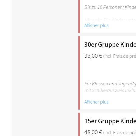
Bis zu 10 Personen: Kind
Hinweis: Für Kinder unte
Afficher plus
empfehlenswert.
30er Gruppe Kinde
95,00 €
(incl. Frais de p
Für Klassen und Jugendgr
mit Schülerausweis inklu
Afficher plus
Hinweis: Für Kinder unte
empfehlenswert.
15er Gruppe Kinde
48,00 €
(incl. Frais de p