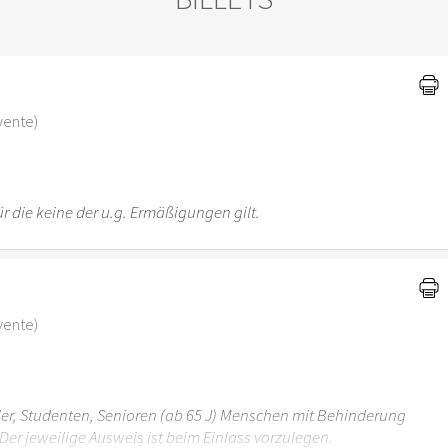
)
-vente)
r die keine der u.g. Ermäßigungen gilt.
-vente)
üler, Studenten, Senioren (ab 65 J) Menschen mit Behinderung
Der jeweilige Ausweis ist beim Einlass vorzulegen.