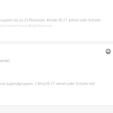
uppen bis zu 15 Personen. Kinder (6-17 Jahre) oder Schüler
sive erwachsene Begleitperson.
r 6 Jahren ist der Ostergarten Stuttgart nicht
-vente)
 und Jugendgruppen. 1 Kind (6-17 Jahre) oder Schüler mit
r 6 Jahren ist der Ostergarten Stuttgart nicht