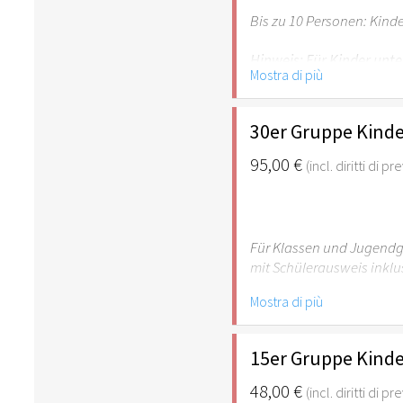
Bis zu 10 Personen: Kind
Hinweis: Für Kinder unte
Mostra di più
empfehlenswert.
30er Gruppe Kinde
95,00 €
(incl. diritti di p
Für Klassen und Jugendgr
mit Schülerausweis inklu
Mostra di più
Hinweis: Für Kinder unte
empfehlenswert.
15er Gruppe Kinde
48,00 €
(incl. diritti di p