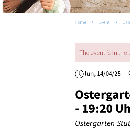
Home
Eventi
Ost
The event is in the 
lun, 14/04/25
Ostergart
- 19:20 U
Ostergarten Stut