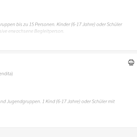
uppen bis zu 15 Personen. Kinder (6-17 Jahre) oder Schüler
sive erwachsene Begleitperson.
r 6 Jahren ist der Ostergarten Stuttgart nicht
vendita)
 und Jugendgruppen. 1 Kind (6-17 Jahre) oder Schüler mit
r 6 Jahren ist der Ostergarten Stuttgart nicht