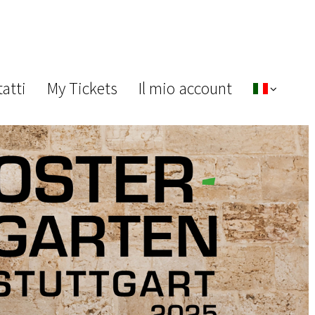
atti
My Tickets
Il mio account