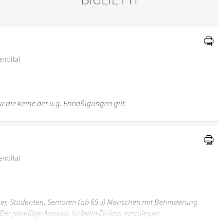
)
vendita)
r die keine der u.g. Ermäßigungen gilt.
vendita)
üler, Studenten, Senioren (ab 65 J) Menschen mit Behinderung
Der jeweilige Ausweis ist beim Einlass vorzulegen.