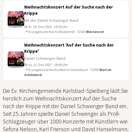
Weihnachtskonzert Auf der Suche nach der
Krippe
Mit der Daniel Schwenger Band
📅 Di, 29. Dez 2026 · 19:30 Uhr
29
📍 Evangelische Kirche Wüstenrot · 71543
Wüstenrot
DEZ
Weihnachtskonzert 'Auf der Suche nach der
Krippe'
Daniel Schwenger Band
📅 So, 12. Dez 2027 · 18:00 Uhr
12
📍 Evangelische Kirche Weil im Schönbuch · 71093
Weil im
Schönbuch
DEZ
Die Ev. Kirchengemeinde Karlsbad-Spielberg lädt Sie
herzlich zum Weihnachtskonzert Auf der Suche
nach der Krippe mit der Daniel Schwenger Band ein.
Seit 25 Jahren spielte Daniel Schwenger als Profi-
Schlagzeuger über 1000 Konzerte mit Künstlern wie
Sefora Nelson, Karl Frierson und David Hanselmann.