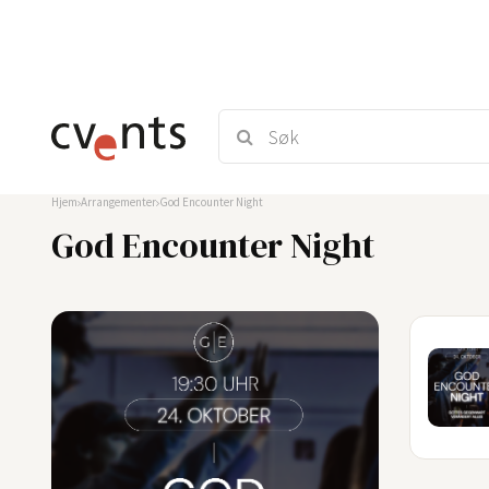
Hjem
Arrangementer
God Encounter Night
God Encounter Night
28
AUG