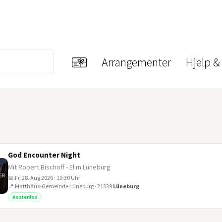
Arrangementer
Hjelp &
God Encounter Night
Mit Robert Bischoff - Elim Lüneburg
📅 Fr, 28. Aug 2026 · 19:30 Uhr
📍 Matthäus-Gemeinde Lüneburg · 21339
Lüneburg
Kostenlos