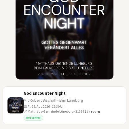
God Encounter Night
Mit Robert Bischoff - Elim Lüneburg
📅 Fr, 28. Aug 2026 · 19:30 Uhr
📍 Matthäus-Gemeinde Lüneburg · 21339
Lüneburg
28
Kostenlos
AUG