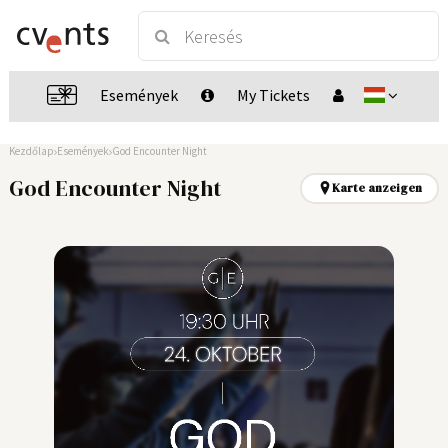
Események
My Tickets
Kezdőlap
Események
God Encounter Night
God Encounter Night
Karte anzeigen