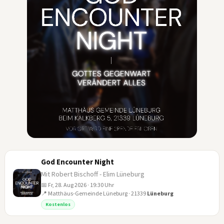
God Encounter Night
Mit Robert Bischoff - Elim Lüneburg
📅 Fr, 28. Aug 2026 · 19:30 Uhr
📍 Matthäus-Gemeinde Lüneburg · 21339
Lüneburg
28
Kostenlos
AUG