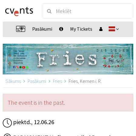
Pasākumi
My Tickets
Sākums
Pasākumi
Fries
Fries, Kernen i. R.
The event is in the past.
piektd., 12.06.26