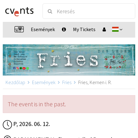
Események
My Tickets
Kezdőlap
Események
Fries
Fries, Kernen i. R.
The event is in the past.
P, 2026. 06. 12.