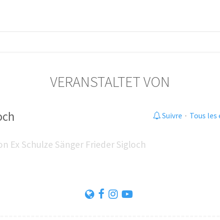
VERANSTALTET VON
loch
Suivre
·
Tous les
n Ex Schulze Sänger Frieder Sigloch