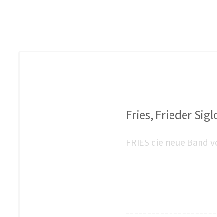
Fries, Frieder Sig
FRIES die neue Band vo