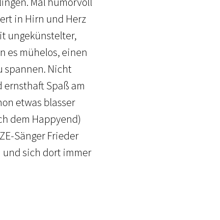
lingen. Mal humorvoll
ert in Hirn und Herz
t ungekünstelter,
n es mühelos, einen
u spannen. Nicht
d ernsthaft Spaß am
hon etwas blasser
ach dem Happyend)
LZE-Sänger Frieder
n und sich dort immer