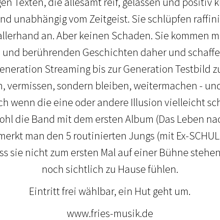
n Texten, die allesamt reif, gelassen und positiv k
d unabhängig vom Zeitgeist. Sie schlüpfen raffini
 allerhand an. Aber keinen Schaden. Sie kommen mi
he und berührenden Geschichten daher und schaffe
eneration Streaming bis zur Generation Testbild z
en, vermissen, sondern bleiben, weitermachen - un
h wenn die eine oder andere Illusion vielleicht sc
wohl die Band mit dem ersten Album (Das Leben n
, merkt man den 5 routinierten Jungs (mit Ex-SCHU
dass sie nicht zum ersten Mal auf einer Bühne stehe
noch sichtlich zu Hause fühlen.
Eintritt frei wählbar, ein Hut geht um.
www.fries-musik.de