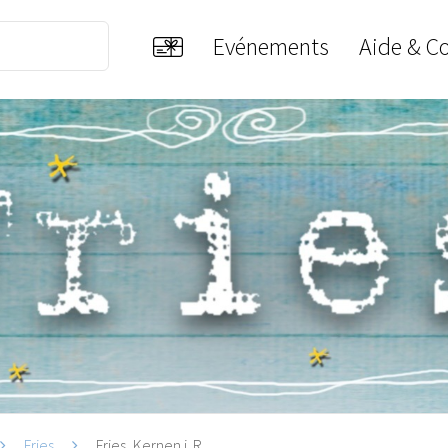
Evénements
Aide & C
Fries
Fries, Kernen i. R.