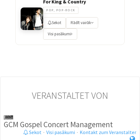
For King & Country
POP, POP-ROCK
Sekot
Rādīt vairāk
Visi pasākumi
VERANSTALTET VON
GCM Gospel Concert Management
Sekot
·
Visi pasākumi
·
Kontakt zum Veranstalter