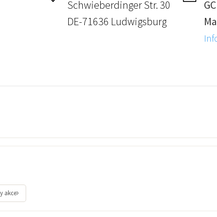
Schwieberdinger Str. 30
GC
DE-71636 Ludwigsburg
Ma
Inf
y akce