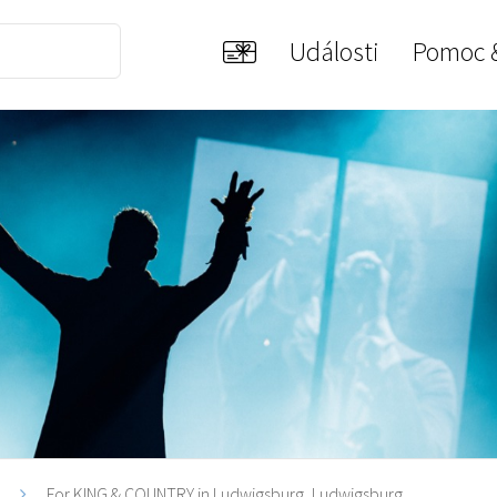
Události
Pomoc 
i
For KING & COUNTRY in Ludwigsburg, Ludwigsburg