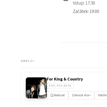
Vstup: 17:30
Začátek: 19:00
UMĚLCI
For King & Country
POP, POP-ROCK
Sledovat
Zobrazit více
Všechn