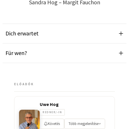
Sandra Hog – Margit Fauchon
Dich erwartet
Für wen?
ELŐADÓK
Uwe Hog
REDNER/-IN
Követés
Több megjelenítése