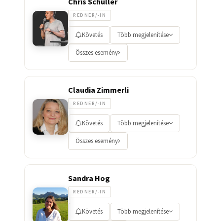
Chris Schuller
REDNER/-IN
Követés
Több megjelenítése
Összes esemény
Claudia Zimmerli
REDNER/-IN
Követés
Több megjelenítése
Összes esemény
Sandra Hog
REDNER/-IN
Követés
Több megjelenítése