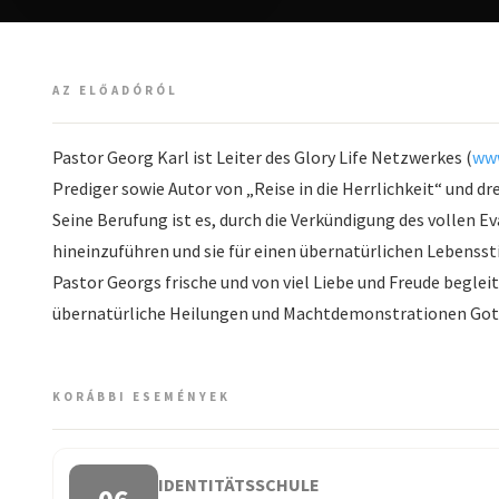
AZ ELŐADÓRÓL
Pastor Georg Karl ist Leiter des Glory Life Netzwerkes (
www
Prediger sowie Autor von „Reise in die Herrlichkeit“ und dr
Seine Berufung ist es, durch die Verkündigung des vollen E
hineinzuführen und sie für einen übernatürlichen Lebensstil
Pastor Georgs frische und von viel Liebe und Freude begle
übernatürliche Heilungen und Machtdemonstrationen Gott
KORÁBBI ESEMÉNYEK
IDENTITÄTSSCHULE