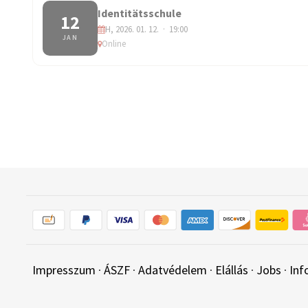
Identitätsschule
12
H, 2026. 01. 12. · 19:00
JAN
Online
Impresszum
·
ÁSZF
·
Adatvédelem
·
Elállás
·
Jobs
·
Inf