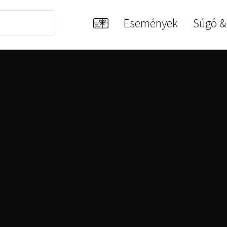
Események
Súgó &