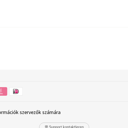
ormációk szervezők számára
💬 Support kontaktieren