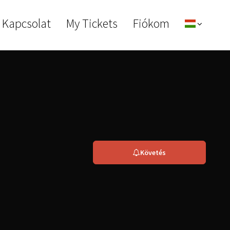
 Kapcsolat
My Tickets
Fiókom
Követés