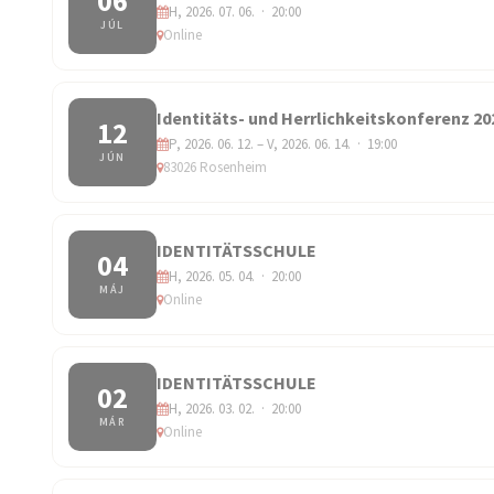
06
H, 2026. 07. 06. · 20:00
JÚL
Online
Identitäts- und Herrlichkeitskonferenz 20
12
P, 2026. 06. 12. – V, 2026. 06. 14. · 19:00
JÚN
83026 Rosenheim
IDENTITÄTSSCHULE
04
H, 2026. 05. 04. · 20:00
MÁJ
Online
IDENTITÄTSSCHULE
02
H, 2026. 03. 02. · 20:00
MÁR
Online