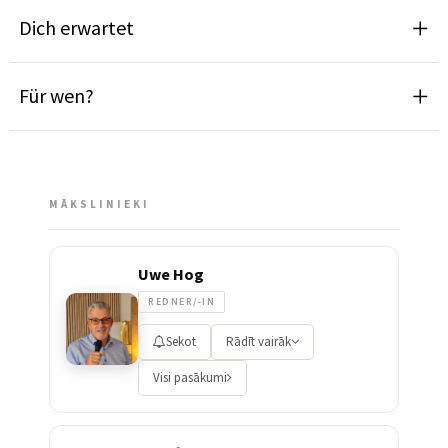
Dich erwartet
Für wen?
MĀKSLINIEKI
Uwe Hog
REDNER/-IN
Sekot
Rādīt vairāk
Visi pasākumi