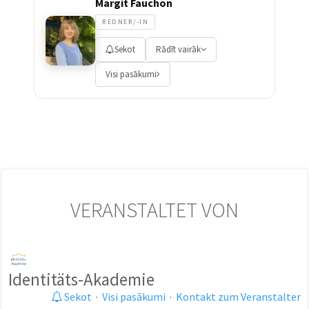
Margit Fauchon
REDNER/-IN
Sekot
Rādīt vairāk
Visi pasākumi
VERANSTALTET VON
Identitäts-Akademie
Sekot
·
Visi pasākumi
·
Kontakt zum Veranstalter