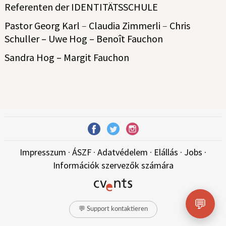
Referenten der IDENTITÄTSSCHULE
Pastor Georg Karl
–
Claudia
Zimmerli
–
Chris
Schuller
– Uwe Hog – Benoît Fauchon
Sandra Hog – Margit Fauchon
Impresszum
·
ÁSZF
·
Adatvédelem
·
Elállás
·
Jobs
·
Információk szervezők számára
💬
💬 Support kontaktieren