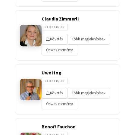
Claudia Zimmerli
REDNER/-IN
Követés
Több megjelenítése
Összes esemény
Uwe Hog
REDNER/-IN
Követés
Több megjelenítése
Összes esemény
Benoît Fauchon
REDNER/-IN