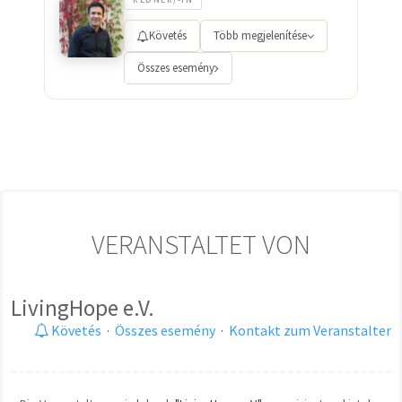
Követés
Több megjelenítése
Összes esemény
VERANSTALTET VON
LivingHope e.V.
Követés
·
Összes esemény
·
Kontakt zum Veranstalter