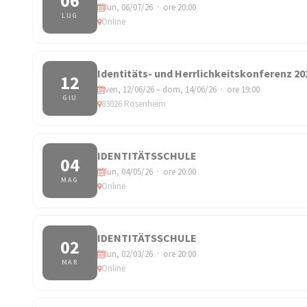
06
lun, 06/07/26 · ore 20:00
LUG
Online
Identitäts- und Herrlichkeitskonferenz 20
12
ven, 12/06/26 – dom, 14/06/26 · ore 19:00
GIU
83026 Rosenheim
IDENTITÄTSSCHULE
04
lun, 04/05/26 · ore 20:00
MAG
Online
IDENTITÄTSSCHULE
02
lun, 02/03/26 · ore 20:00
MAR
Online