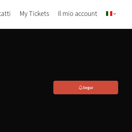
atti
My Tickets
Il mio account
Segui