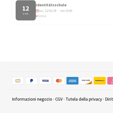
Identitätsschule
12
lun, 12/01/26 · ore 19:00
GEN
Online
Informazioni negozio
·
CGV
·
Tutela della privacy
·
Diri