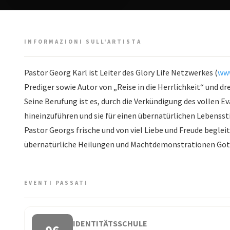
INFORMAZIONI SULL'ARTISTA
Pastor Georg Karl ist Leiter des Glory Life Netzwerkes (
www
Prediger sowie Autor von „Reise in die Herrlichkeit“ und dr
Seine Berufung ist es, durch die Verkündigung des vollen E
hineinzuführen und sie für einen übernatürlichen Lebensstil
Pastor Georgs frische und von viel Liebe und Freude begle
übernatürliche Heilungen und Machtdemonstrationen Gott
EVENTI PASSATI
IDENTITÄTSSCHULE