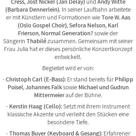
Cress
,
Jost Nickel (Jan Delay)
und
Andy Witte
(Barbara Dennerlein)
. In seiner Laufbahn arbeitete
er mit Künstlern und Formationen wie
Tore W. Aas
(Oslo Gospel Choir)
,
Sefora Nelson
,
Karl
Frierson
,
Normal Generation?
sowie der
Sängerin
Thabilé
zusammen. Gemeinsam mit seiner
Frau Julia hat er dieses persönliche Konzertkonzept
entwickelt.
Begleitet wird er von:
-
Christoph Carl (E-Bass):
Er stand bereits für
Philipp
Poisel
,
Johannes Falk
sowie
Michael und Gudrun
Mittermeier
auf der Bühne.
-
Kerstin Haag (Cello):
Setzt mit ihrem Instrument
klassische Akzente und verleiht den Stücken eine
besondere Tiefe.
-
Thomas Buyer (Keyboard & Gesang):
Erfahrener