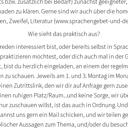
s bzw. zusätzlich bei Bedarf) zunächst geeigneter,
aden zu klären. Gerne sind wir auch über die ho
gen, Zweifel, Literatur (www.sprachengebet-und-de
Wie sieht das praktisch aus?
den interessiert bist, oder bereits selbst in Spra
praktizieren möchtest, oder dich auch mal in der
 bist du herzlich eingeladen, an einem der regel
 zu schauen. Jeweils am 1. und 3. Montag im Mona
inen Zutrittslink, den wir dir auf Anfrage gern zu
inen ruhigen Platz/Raum...und keine Sorge, wir übe
nur zuschauen willst, ist das auch in Ordnung. U
annst uns gern ein Mail schicken, und wir teilen ge
blischer Aussagen zum Thema, und/oder du besuch