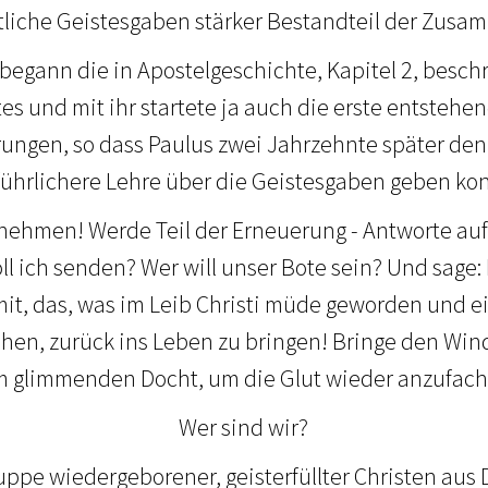
liche Geistesgaben stärker Bestandteil der Zusa
begann die in Apostelgeschichte, Kapitel 2, besc
tes und mit ihr startete ja auch die erste entste
ungen, so dass Paulus zwei Jahrzehnte später den
ührlichere Lehre über die Geistesgaben geben ko
 nehmen! Werde Teil der Erneuerung - Antworte auf
oll ich senden? Wer will unser Bote sein? Und sage: 
f mit, das, was im Leib Christi müde geworden und e
ehen, zurück ins Leben zu bringen! Bringe den Win
 glimmenden Docht, um die Glut wieder anzufac
Wer sind wir?
uppe wiedergeborener, geisterfüllter Christen au