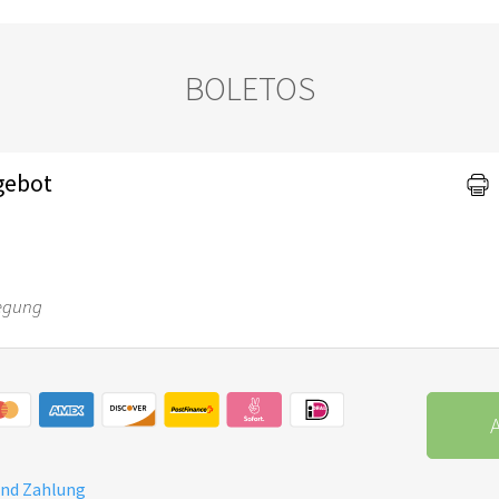
BOLETOS
gebot
egung
A
und Zahlung