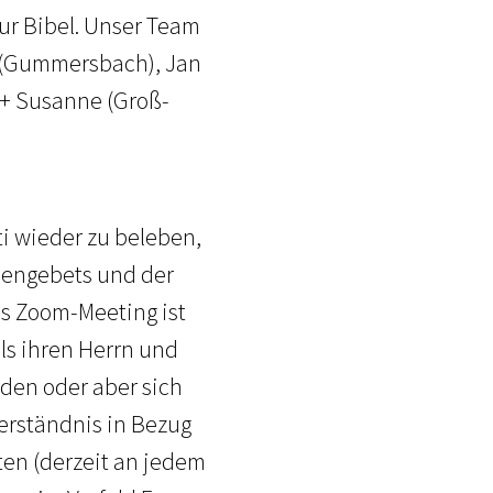
ur Bibel. Unser Team
e (Gummersbach), Jan
t + Susanne (Groß-
i wieder zu beleben,
hengebets und der
as Zoom-Meeting ist
als ihren Herrn und
den oder aber sich
erständnis in Bezug
ten (derzeit an jedem