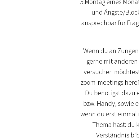
5.Montag eines Monat
und Ängste/Block
ansprechbar für Fra
Wenn du an Zungenre
gerne mit anderen 
versuchen möchtest,
zoom-meetings herein
Du benötigst dazu e
bzw. Handy, sowie e
wenn du erst einmal 
Thema hast: du k
Verständnis bi