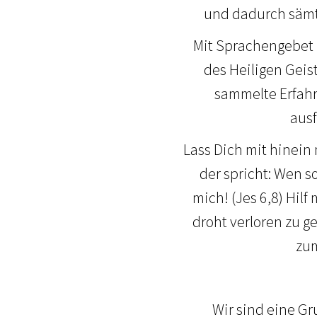
und dadurch sämt
Mit Sprachengebet 
des Heiligen Geis
sammelte Erfahr
ausf
Lass Dich mit hinein
der spricht: Wen s
mich! (Jes 6,8) Hil
droht verloren zu g
zum
Wir sind eine Gr