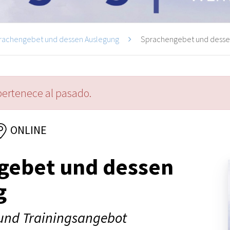
rachengebet und dessen Auslegung
Sprachengebet und dessen
pertenece al pasado.
ONLINE
gebet und dessen
g
und Trainingsangebot