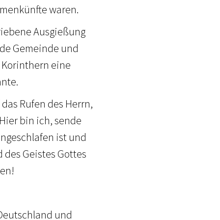
mmenkünfte waren.
hriebene Ausgießung
hende Gemeinde und
 Korinthern eine
nnte.
 das Rufen des Herrn,
Hier bin ich, sende
ingeschlafen ist und
d des Geistes Gottes
hen!
s Deutschland und