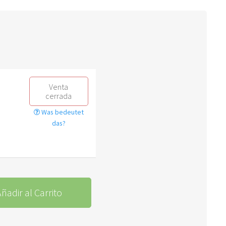
Venta
cerrada
Was bedeutet
das?
ñadir al Carrito