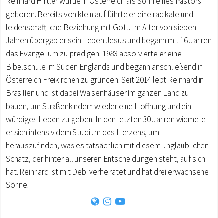
Reinhard Hirtler wurde in Österreich als Sohn eines Pastors
geboren. Bereits von klein auf führte er eine radikale und
leidenschaftliche Beziehung mit Gott. Im Alter von sieben
Jahren übergab er sein Leben Jesus und begann mit 16 Jahren
das Evangelium zu predigen. 1983 absolvierte er eine
Bibelschule im Süden Englands und begann anschließend in
Österreich Freikirchen zu gründen. Seit 2014 lebt Reinhard in
Brasilien und ist dabei Waisenhäuser im ganzen Land zu
bauen, um Straßenkindern wieder eine Hoffnung und ein
würdiges Leben zu geben. In den letzten 30 Jahren widmete
er sich intensiv dem Studium des Herzens, um
herauszufinden, was es tatsächlich mit diesem unglaublichen
Schatz, der hinter all unseren Entscheidungen steht, auf sich
hat. Reinhard ist mit Debi verheiratet und hat drei erwachsene
Söhne.