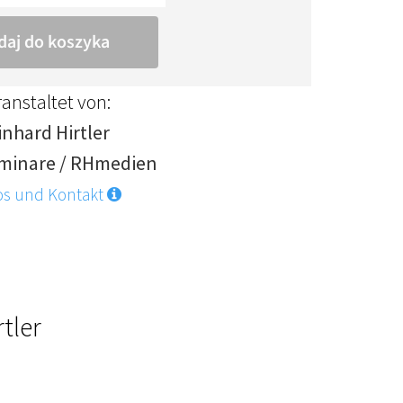
anstaltet von:
inhard Hirtler
minare / RHmedien
os und Kontakt
tler