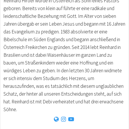
Reinhard Hirtler wurde in Österreich als Sohn eines Pastors
geboren. Bereits von klein auf führte er eine radikale und
leidenschaftliche Beziehung mit Gott. Im Alter von sieben
Jahren übergab er sein Leben Jesus und begann mit 16 Jahren
das Evangelium zu predigen. 1983 absolvierte er eine
Bibelschule im Süden Englands und begann anschließend in
Österreich Freikirchen zu gründen. Seit 2014 lebt Reinhard in
Brasilien und ist dabei Waisenhäuser im ganzen Land zu
bauen, um Straßenkindern wieder eine Hoffnung und ein
würdiges Leben zu geben. In den letzten 30 Jahren widmete
er sich intensiv dem Studium des Herzens, um
herauszufinden, was es tatsächlich mit diesem unglaublichen
Schatz, der hinter all unseren Entscheidungen steht, auf sich
hat. Reinhard ist mit Debi verheiratet und hat drei erwachsene
Söhne.