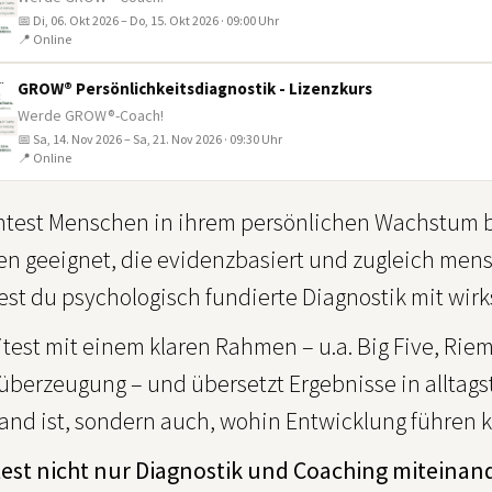
📅 Di, 06. Okt 2026 – Do, 15. Okt 2026 · 09:00 Uhr
📍 Online
GROW® Persönlichkeitsdiagnostik - Lizenzkurs
Werde GROW®-Coach!
📅 Sa, 14. Nov 2026 – Sa, 21. Nov 2026 · 09:30 Uhr
📍 Online
test Menschen in ihrem persönlichen Wachstum be
n geeignet, die evidenzbasiert und zugleich men
est du psychologisch fundierte Diagnostik mit w
itest mit einem klaren Rahmen – u.a. Big Five, 
überzeugung – und übersetzt Ergebnisse in alltags
and ist, sondern auch, wohin Entwicklung führen 
est nicht nur Diagnostik und Coaching miteinan