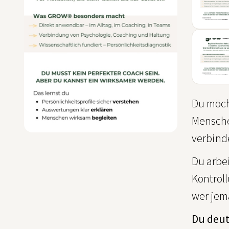
06
OKT
14
NOV
Du möch
Mensche
verbind
Du arbe
Kontroll
wer jem
Du deut