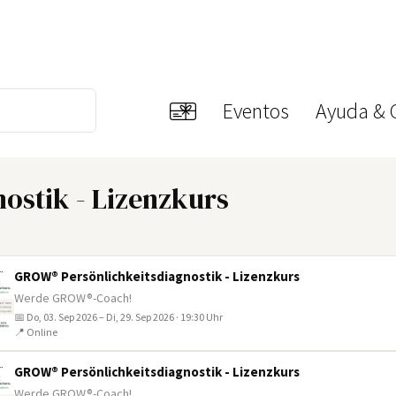
Eventos
Ayuda & 
ostik - Lizenzkurs
GROW® Persönlichkeitsdiagnostik - Lizenzkurs
Werde GROW®-Coach!
📅 Do, 03. Sep 2026 – Di, 29. Sep 2026 · 19:30 Uhr
📍 Online
GROW® Persönlichkeitsdiagnostik - Lizenzkurs
Werde GROW®-Coach!