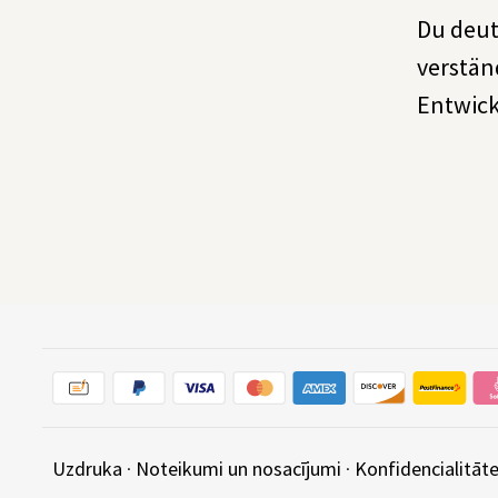
Du deut
verstän
Entwick
Uzdruka
·
Noteikumi un nosacījumi
·
Konfidencialitāte