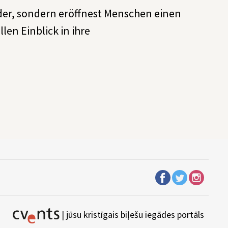
der, sondern eröffnest Menschen einen
len Einblick in ihre
| jūsu kristīgais biļešu iegādes portāls