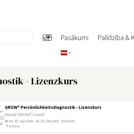
Pasākumi
Palīdzība & 
ostik - Lizenzkurs
GROW® Persönlichkeitsdiagnostik - Lizenzkurs
Werde GROW®-Coach!
📅 Do, 03. Sep 2026 – Di, 29. Sep 2026 · 19:30 Uhr
📍 Online