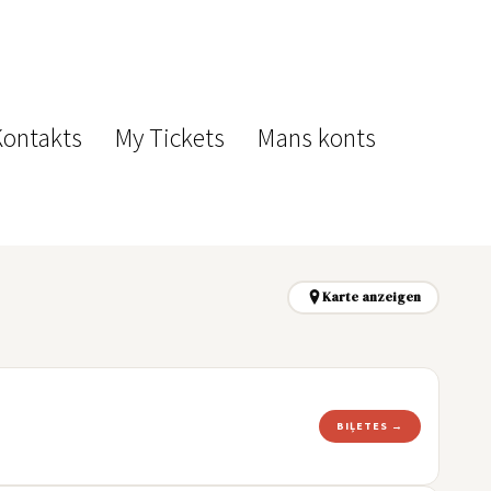
Kontakts
My Tickets
Mans konts
Karte anzeigen
BIĻETES →