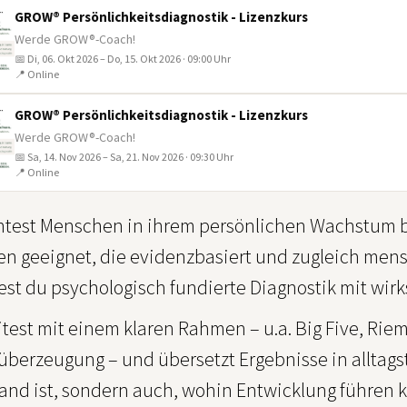
GROW® Persönlichkeitsdiagnostik - Lizenzkurs
Werde GROW®-Coach!
📅 Di, 06. Okt 2026 – Do, 15. Okt 2026 · 09:00 Uhr
📍 Online
GROW® Persönlichkeitsdiagnostik - Lizenzkurs
Werde GROW®-Coach!
📅 Sa, 14. Nov 2026 – Sa, 21. Nov 2026 · 09:30 Uhr
📍 Online
test Menschen in ihrem persönlichen Wachstum be
n geeignet, die evidenzbasiert und zugleich men
est du psychologisch fundierte Diagnostik mit w
itest mit einem klaren Rahmen – u.a. Big Five, 
überzeugung – und übersetzt Ergebnisse in alltags
and ist, sondern auch, wohin Entwicklung führen 