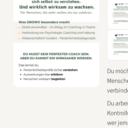
SEP
06
OKT
14
NOV
Du möch
Mensche
verbind
Du arbe
Kontroll
wer jem