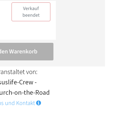
anstaltet von:
suslife-Crew -
urch-on-the-Road
os und Kontakt