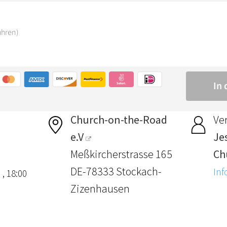
Church-on-the-Road
Ver
e.V
Je
Meßkircherstrasse 165
Ch
DE-78333 Stockach-
Inf
 , 18:00
Zizenhausen