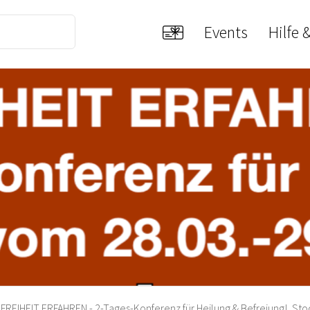
Events
Hilfe 
FREIHEIT ERFAHREN - 2-Tages-Konferenz für Heilung & Befreiung!, S