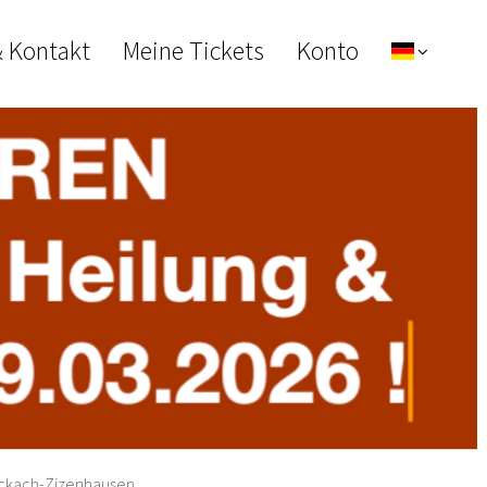
& Kontakt
Meine Tickets
Konto
tockach-Zizenhausen