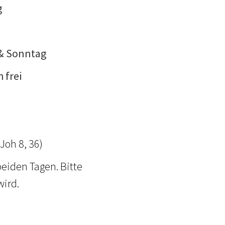
g
 & Sonntag
h frei
)
Joh 8, 36)
beiden Tagen. Bitte
wird.