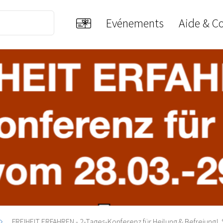
Evénements
Aide & C
FREIHEIT ERFAHREN - 2-Tages-Konferenz für Heilung & Befreiung!