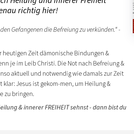
h Heilung und innerer Freiheit
enau richtig hier!
 den Gefangenen die Befreiung zu verkünden.“ -
er heutigen Zeit dämonische Bindungen &
nn je im Leib Christi. Die Not nach Befreiung &
enso aktuell und notwendig wie damals zur Zeit
ht klar: Jesus ist gekom-men, um Heilung &
le zu bringen.
ilung & innerer FREIHEIT sehnst - dann bist du