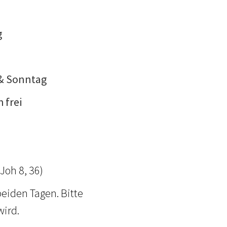
g
 & Sonntag
h frei
)
Joh 8, 36)
beiden Tagen. Bitte
wird.