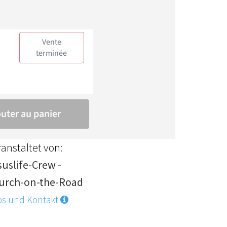
anstaltet von:
suslife-Crew -
urch-on-the-Road
os und Kontakt