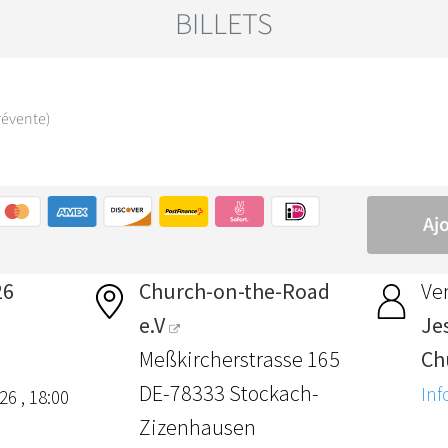
26
Church-on-the-Road
Ver
e.V
Je
Meßkircherstrasse 165
Ch
DE-78333 Stockach-
Inf
26 , 18:00
Zizenhausen