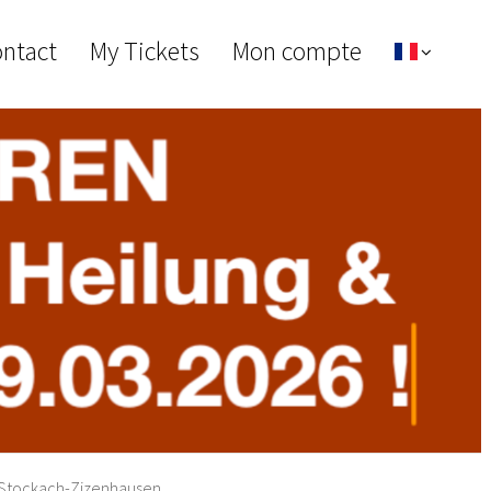
ontact
My Tickets
Mon compte
, Stockach-Zizenhausen