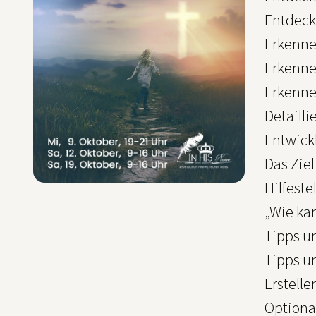
Entdeck
Erkenne
Erkenne
Erkenne
Detaill
Entwick
Das Zie
Hilfeste
„Wie ka
Tipps u
Tipps u
Erstell
Optiona