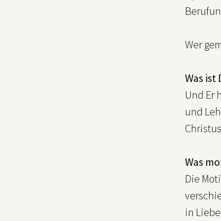
Berufu
Wer gem
Was ist
Und Er h
und Lehr
Christus
Was mot
Die Moti
verschi
in Liebe