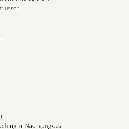
flussen.
en
n
oaching im Nachgang des