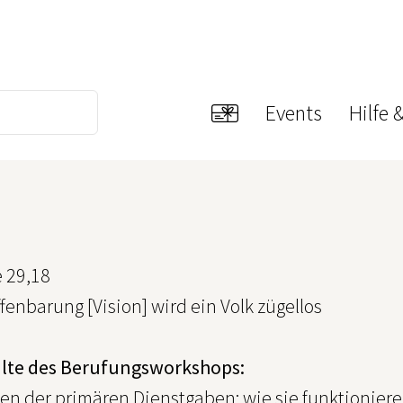
Events
Hilfe 
 29,18
enbarung [Vision] wird ein Volk zügellos
alte des Berufungsworkshops:
en der primären Dienstgaben; wie sie funktioniere