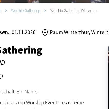
r
Worship Gathering
Worship Gathering, Winterthur
 søn., 01.11.2026
Raum Winterthur, Wintert
Gathering
UD
D
nschaft. Ein Name.
mehr als ein Worship Event – es ist eine