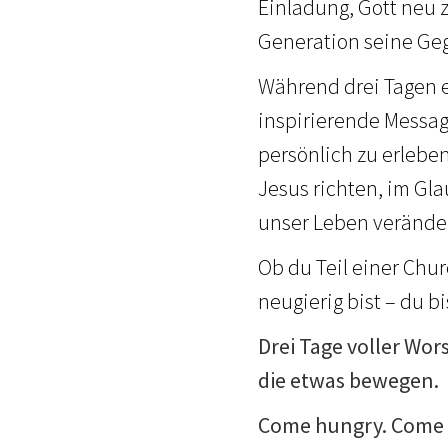
Einladung, Gott neu
Generation seine Geg
Während drei Tagen e
inspirierende Messa
persönlich zu erlebe
Jesus richten, im Gl
unser Leben veränder
Ob du Teil einer Chu
neugierig bist – du b
Drei Tage voller Wor
die etwas bewegen.
Come hungry. Come e