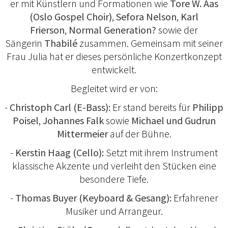
er mit Künstlern und Formationen wie
Tore W. Aas
(Oslo Gospel Choir)
,
Sefora Nelson
,
Karl
Frierson
,
Normal Generation?
sowie der
Sängerin
Thabilé
zusammen. Gemeinsam mit seiner
Frau Julia hat er dieses persönliche Konzertkonzept
entwickelt.
Begleitet wird er von:
-
Christoph Carl (E-Bass):
Er stand bereits für
Philipp
Poisel
,
Johannes Falk
sowie
Michael und Gudrun
Mittermeier
auf der Bühne.
-
Kerstin Haag (Cello):
Setzt mit ihrem Instrument
klassische Akzente und verleiht den Stücken eine
besondere Tiefe.
-
Thomas Buyer (Keyboard & Gesang):
Erfahrener
Musiker und Arrangeur.