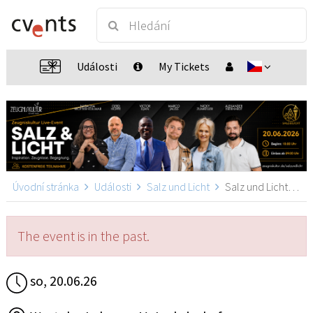
Události
My Tickets
Úvodní stránka
Události
Salz und Licht
Salz und Licht, Ludwigshafen am Rhein
The event is in the past.
so, 20.06.26