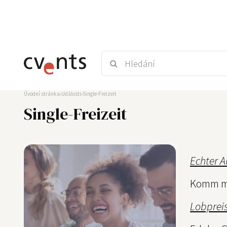
Úvodní stránka
Události
Single-Freizeit
Single-Freizeit
Echter 
Komm mi
Lobprei