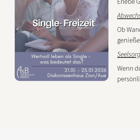
Erlebe 
Abwechs
Ob Wand
genieße
Seelsorg
Wenn du
persönl