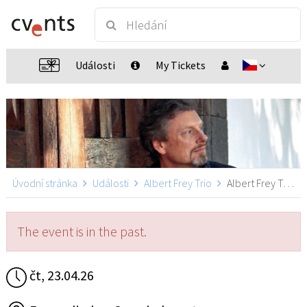
Události
My Tickets
Úvodní stránka
Události
Albert Frey Trio
Albert Frey Trio, Möglingen
The event is in the past.
čt, 23.04.26