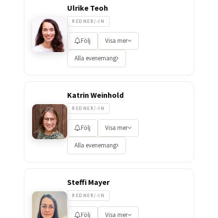
Ulrike Teoh
REDNER/-IN
Följ
Visa mer
Alla evenemang
Katrin Weinhold
REDNER/-IN
Följ
Visa mer
Alla evenemang
Steffi Mayer
REDNER/-IN
Följ
Visa mer