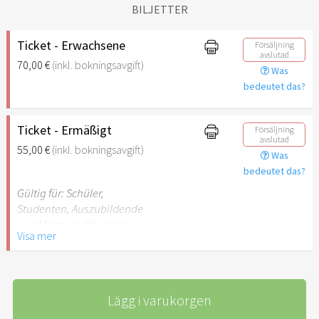
BILJETTER
Ticket - Erwachsene
Försäljning
avslutad
70,00 €
(inkl. bokningsavgift)
Was
bedeutet das?
Ticket - Ermäßigt
Försäljning
avslutad
55,00 €
(inkl. bokningsavgift)
Was
bedeutet das?
Gültig für: Schüler,
Studenten, Auszubildende
und Mütter in Elternzeit.
Visa mer
Lägg i varukorgen