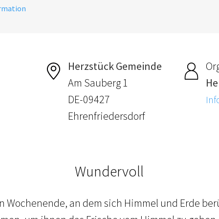
ormation
Herzstück Gemeinde
Or
Am Sauberg 1
He
DE-09427
Inf
Ehrenfriedersdorf
Wundervoll
 Wochenende, an dem sich Himmel und Erde berüh