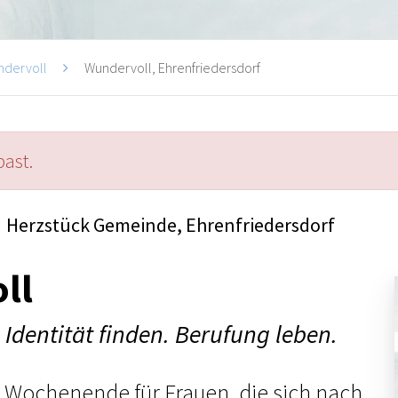
ndervoll
Wundervoll, Ehrenfriedersdorf
past.
Herzstück Gemeinde, Ehrenfriedersdorf
ll
Identität finden. Berufung leben.
n Wochenende für Frauen, die sich nach