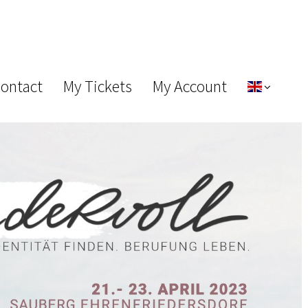
Contact
My Tickets
My Account