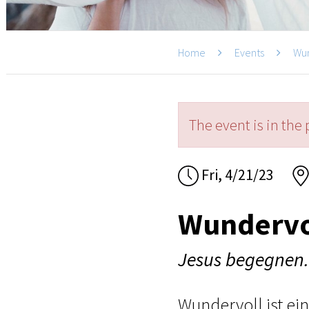
Home
Events
Wu
The event is in the 
Fri, 4/21/23
Wundervo
Jesus begegnen. 
Wundervoll ist ei