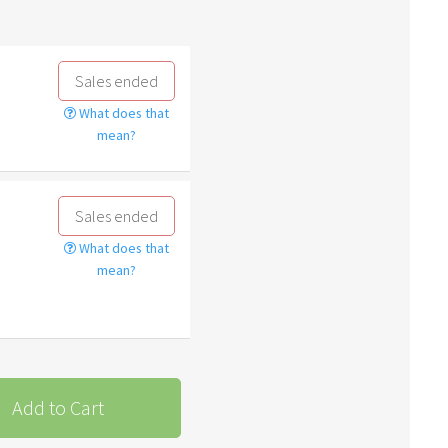
Sales ended
What does that
mean?
Sales ended
What does that
mean?
Add to Cart