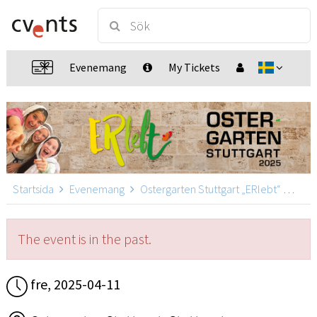
Evenemang
My Tickets
Startsida
Evenemang
Ostergarten Stuttgart „ERlebt“
Oste
The event is in the past.
fre, 2025-04-11