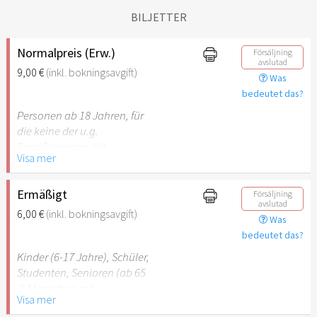
BILJETTER
Normalpreis (Erw.)
Försäljning
avslutad
9,00 €
(inkl. bokningsavgift)
Was
bedeutet das?
Personen ab 18 Jahren, für
die keine der u.g.
Ermäßigungen gilt.
Visa mer
Ermäßigt
Försäljning
avslutad
6,00 €
(inkl. bokningsavgift)
Was
bedeutet das?
Kinder (6-17 Jahre), Schüler,
Studenten, Senioren (ab 65
J) Menschen mit
Visa mer
Behinderung (ab 50%),