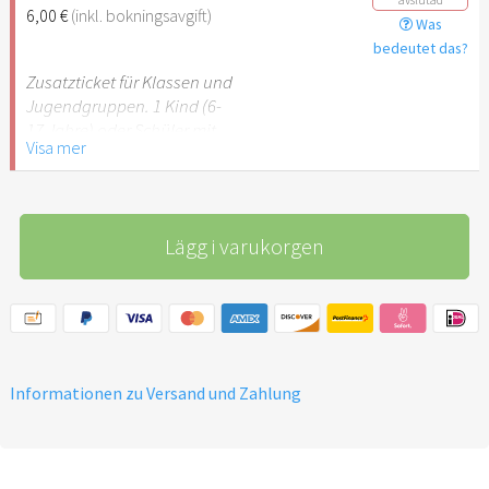
6,00 €
(inkl. bokningsavgift)
Was
Hinweis: Für Kinder unter 6
bedeutet das?
Jahren ist der Ostergarten
Stuttgart nicht
Zusatzticket für Klassen und
empfehlenswert.
Jugendgruppen. 1 Kind (6-
17 Jahre) oder Schüler mit
Visa mer
Schülerausweis.
Hinweis: Für Kinder unter 6
Jahren ist der Ostergarten
Lägg i varukorgen
Stuttgart nicht
empfehlenswert.
Informationen zu Versand und Zahlung