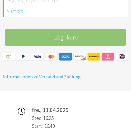
empfehlenswert.
17 Jahre) oder Schüler mit
Vis mere
Schülerausweis.
Hinweis: Für Kinder unter 6
Jahren ist der Ostergarten
Læg i kurv
Stuttgart nicht
empfehlenswert.
Informationen zu Versand und Zahlung
fre., 11.04.2025
Sted: 16.25
Start:: 16.40