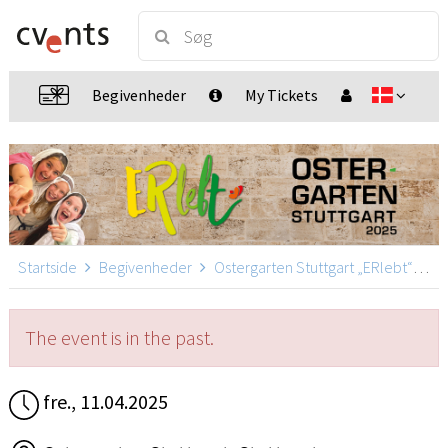
Begivenheder
My Tickets
Startside
Begivenheder
Ostergarten Stuttgart „ERlebt“
Os
The event is in the past.
fre., 11.04.2025