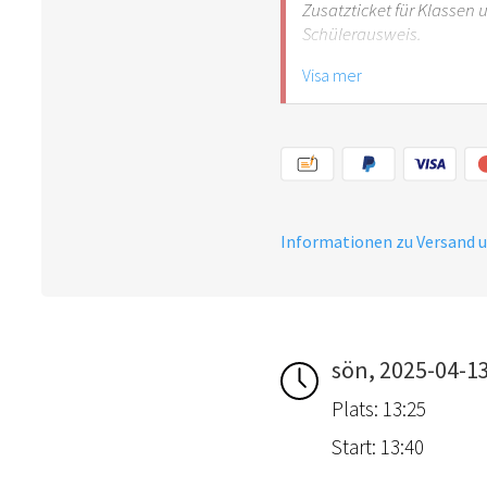
Zusatzticket für Klassen
Schülerausweis.
Visa mer
Hinweis: Für Kinder unte
empfehlenswert.
Informationen zu Versand 
sön, 2025-04-1
Plats: 13:25
Start: 13:40