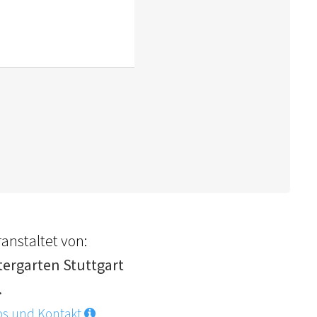
anstaltet von:
tergarten Stuttgart
.
os und Kontakt