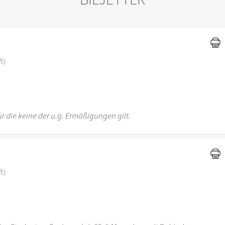
)
t)
r die keine der u.g. Ermäßigungen gilt.
t)