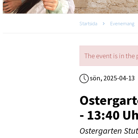
Startsida
Evenemang
The event is in the 
sön, 2025-04-13
Ostergart
- 13:40 U
Ostergarten Stut