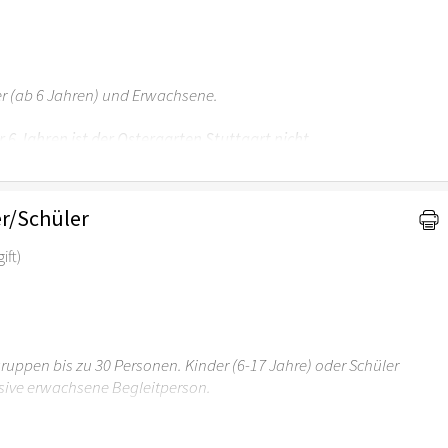
er (ab 6 Jahren) und Erwachsene.
r 6 Jahren ist der Ostergarten Stuttgart nicht
r/Schüler
ift)
uppen bis zu 30 Personen. Kinder (6-17 Jahre) oder Schüler
sive erwachsene Begleitperson.
r 6 Jahren ist der Ostergarten Stuttgart nicht