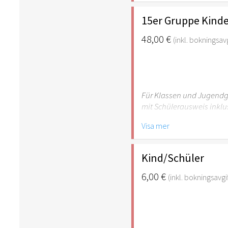
empfehlenswert.
15er Gruppe Kinde
48,00 €
(inkl. bokningsavg
Für Klassen und Jugendgr
mit Schülerausweis inklu
Visa mer
Hinweis: Für Kinder unte
empfehlenswert.
Kind/Schüler
6,00 €
(inkl. bokningsavgif