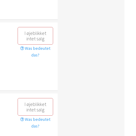
I øjeblikket
intet salg
Was bedeutet
das?
I øjeblikket
intet salg
Was bedeutet
das?