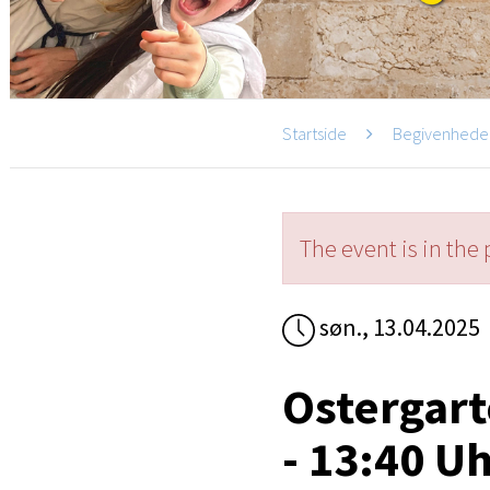
Startside
Begivenhede
The event is in the 
søn., 13.04.2025
Ostergart
- 13:40 U