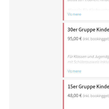
Hinweis: Für Kinder unte
Vis mere
empfehlenswert.
30er Gruppe Kinde
95,00 €
(inkl. bookingge
Für Klassen und Jugendgr
mit Schülerausweis inklu
Vis mere
Hinweis: Für Kinder unte
empfehlenswert.
15er Gruppe Kinde
48,00 €
(inkl. bookingge