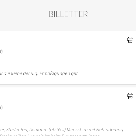
BILLETTER
)
r)
r die keine der u.g. Ermäßigungen gilt.
r)
üler, Studenten, Senioren (ab 65 J) Menschen mit Behinderung
Der jeweilige Ausweis ist beim Einlass vorzulegen.