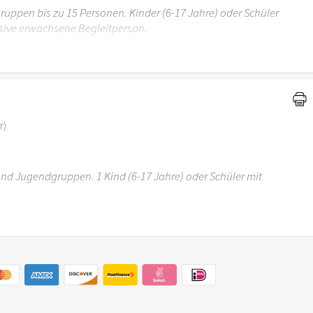
uppen bis zu 15 Personen. Kinder (6-17 Jahre) oder Schüler
sive erwachsene Begleitperson.
r 6 Jahren ist der Ostergarten Stuttgart nicht
r)
 und Jugendgruppen. 1 Kind (6-17 Jahre) oder Schüler mit
r 6 Jahren ist der Ostergarten Stuttgart nicht