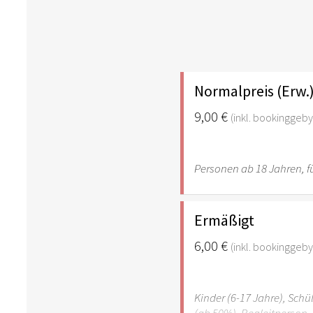
Normalpreis (Erw.
9,00 €
(inkl. bookinggeby
Personen ab 18 Jahren, fü
Ermäßigt
6,00 €
(inkl. bookinggeby
Kinder (6-17 Jahre), Sch
(ab 50%), Begleitperson. 