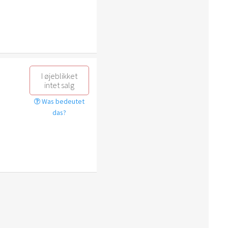
I øjeblikket
intet salg
Was bedeutet
das?