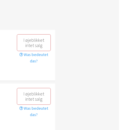
I øjeblikket
intet salg
Was bedeutet
das?
I øjeblikket
intet salg
Was bedeutet
das?