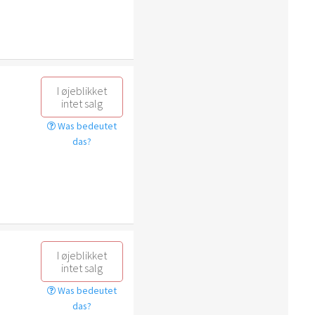
I øjeblikket
intet salg
Was bedeutet
das?
I øjeblikket
intet salg
Was bedeutet
das?