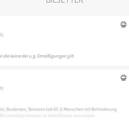
)
t)
r die keine der u.g. Ermäßigungen gilt.
t)
üler, Studenten, Senioren (ab 65 J) Menschen mit Behinderung
Der jeweilige Ausweis ist beim Einlass vorzulegen.
r 6 Jahren ist der Ostergarten Stuttgart nicht