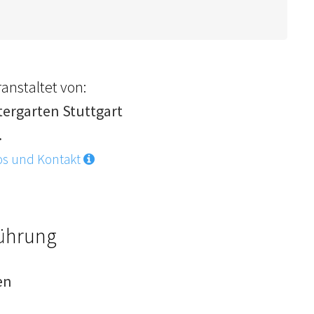
anstaltet von:
tergarten Stuttgart
.
os und Kontakt
Führung
en