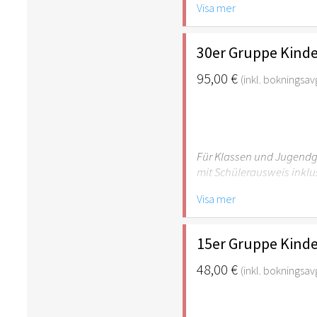
Visa mer
empfehlenswert.
30er Gruppe Kinde
95,00 €
(inkl. bokningsavg
Für Klassen und Jugendgr
mit Schülerausweis inklu
Visa mer
Hinweis: Für Kinder unte
empfehlenswert.
15er Gruppe Kinde
48,00 €
(inkl. bokningsavg