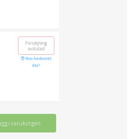
Försäljning
avslutad
Was bedeutet
das?
ägg i varukorgen