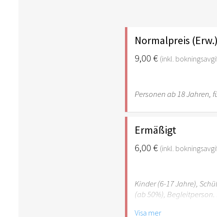
Normalpreis (Erw.
9,00 €
(inkl. bokningsavgif
Personen ab 18 Jahren, fü
Ermäßigt
6,00 €
(inkl. bokningsavgif
Kinder (6-17 Jahre), Sch
(ab 50%), Begleitperson. 
Visa mer
Hinweis: Für Kinder unte