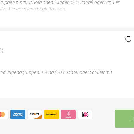
uppen bis zu 15 Personen. Kinder (6-17 Jahre) oder Schüler
sive 1 erwachsene Begleitperson.
r 6 Jahren ist der Ostergarten Stuttgart nicht
t)
 und Jugendgruppen. 1 Kind (6-17 Jahre) oder Schüler mit
r 6 Jahren ist der Ostergarten Stuttgart nicht
L