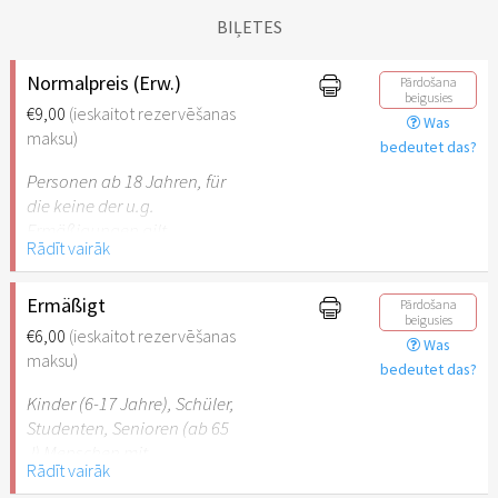
BIĻETES
Normalpreis (Erw.)
Pārdošana
beigusies
€9,00
(ieskaitot rezervēšanas
Was
maksu)
bedeutet das?
Personen ab 18 Jahren, für
die keine der u.g.
Ermäßigungen gilt.
Rādīt vairāk
Ermäßigt
Pārdošana
beigusies
€6,00
(ieskaitot rezervēšanas
Was
maksu)
bedeutet das?
Kinder (6-17 Jahre), Schüler,
Studenten, Senioren (ab 65
J) Menschen mit
Rādīt vairāk
Behinderung (ab 50%),