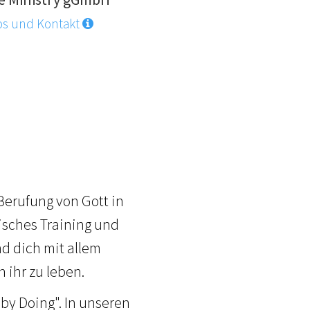
os und Kontakt
 Berufung von Gott in
isches Training und
d dich mit allem
 ihr zu leben.
by Doing". In unseren