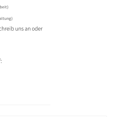
beit)
altung)
chreib uns an oder
: