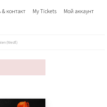
 & контакт
My Tickets
Мой аккаунт
len (Westf.)