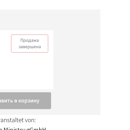
anstaltet von:
fe Ministry gGmbH