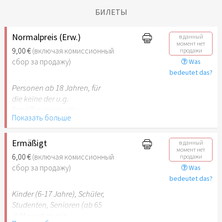
БИЛЕТЫ
Normalpreis (Erw.)
в данный
момент нет
9,00 €
(включая комиссионный
продажи
сбор за продажу)
Was
bedeutet das?
Personen ab 18 Jahren, für
die keine der u.g.
Ermäßigungen gilt.
Показать больше
Ermäßigt
в данный
момент нет
6,00 €
(включая комиссионный
продажи
сбор за продажу)
Was
bedeutet das?
Kinder (6-17 Jahre), Schüler,
Studenten, Senioren (ab 65
J) Menschen mit