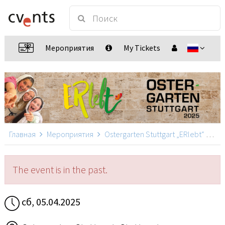
Мероприятия
My Tickets
Главная
Мероприятия
Ostergarten Stuttgart „ERlebt“
Ost
The event is in the past.
сб, 05.04.2025